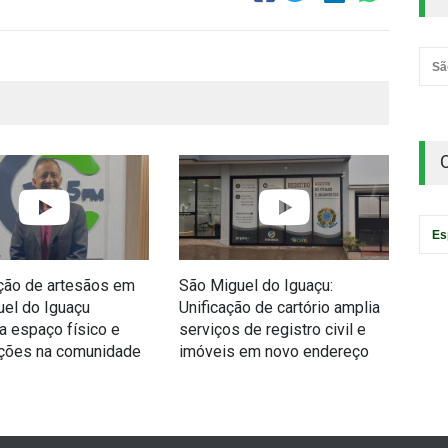
Sã
Es
ção de artesãos em
São Miguel do Iguaçu:
Vol
el do Iguaçu
Unificação de cartório amplia
Igu
a espaço físico e
serviços de registro civil e
mil
ações na comunidade
imóveis em novo endereço
das