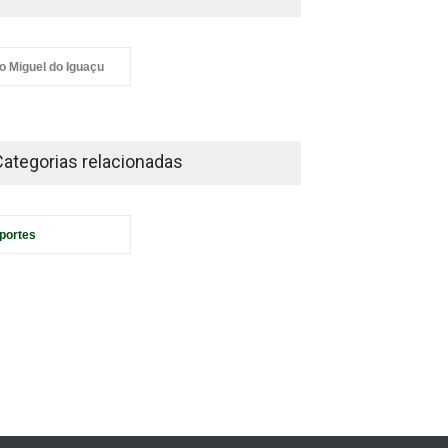
o Miguel do Iguaçu
Categorias relacionadas
portes
untários de São Miguel do
açu planejam doação de 5
 cestas de doces no Dia
 Crianças