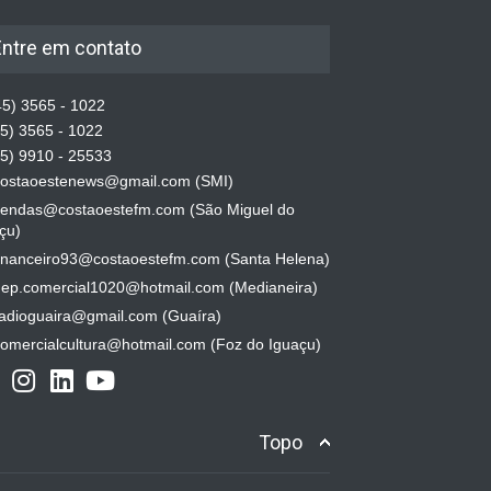
Entre em contato
5) 3565 - 1022
5) 3565 - 1022
5) 9910 - 25533
ostaoestenews@gmail.com (SMI)
endas@costaoestefm.com (São Miguel do
çu)
inanceiro93@costaoestefm.com (Santa Helena)
ep.comercial1020@hotmail.com (Medianeira)
adioguaira@gmail.com (Guaíra)
omercialcultura@hotmail.com (Foz do Iguaçu)
Topo