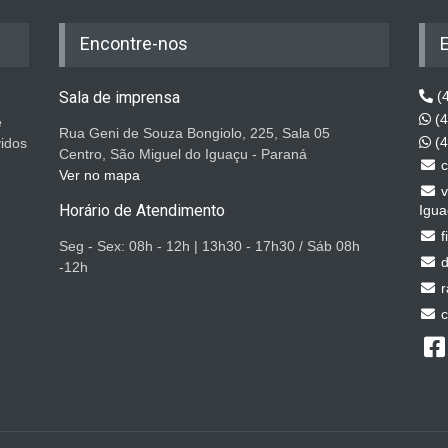
Encontre-nos
Sala de imprensa
(4
(4
e
Rua Geni de Souza Bongiolo, 225, Sala 05
(4
vidos
Centro, São Miguel do Iguaçu - Paraná
c
Ver no mapa
v
Horário de Atendimento
Igua
f
Seg - Sex: 08h - 12h | 13h30 - 17h30 / Sáb 08h
d
-12h
r
c