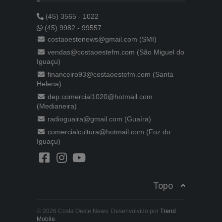
(45) 3565 - 1022
(45) 9982 - 99557
costaoestenews@gmail.com (SMI)
vendas@costaoestefm.com (São Miguel do
Iguaçu)
financeiro93@costaoestefm.com (Santa
Helena)
dep.comercial1020@hotmail.com
(Medianeira)
radioguaira@gmail.com (Guaíra)
comercialcultura@hotmail.com (Foz do
Iguaçu)
Topo
© 2026 Costa Oeste News. Desenvolvido por
Trend
Mobile
.