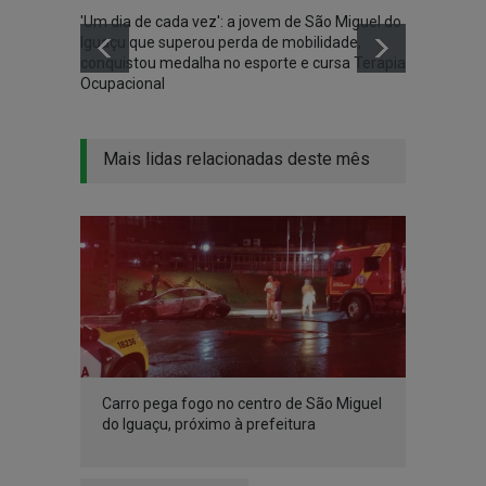
'Um dia de cada vez': a jovem de São Miguel do
São Mi
Iguaçu que superou perda de mobilidade,
tradic
conquistou medalha no esporte e cursa Terapia
setem
Ocupacional
Mais lidas relacionadas deste mês
Carro pega fogo no centro de São Miguel
do Iguaçu, próximo à prefeitura