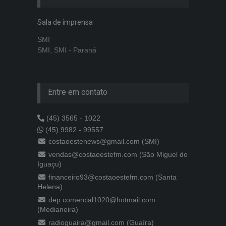
Sala de imprensa
SMI
SMI, SMI - Paraná
Entre em contato
(45) 3565 - 1022
(45) 9982 - 99557
costaoestenews@gmail.com (SMI)
vendas@costaoestefm.com (São Miguel do
Iguaçu)
financeiro93@costaoestefm.com (Santa
Helena)
dep.comercial1020@hotmail.com
(Medianeira)
radioguaira@gmail.com (Guaíra)