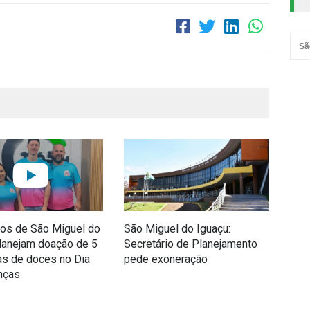
Sã
ios de São Miguel do
São Miguel do Iguaçu:
Paró
lanejam doação de 5
Secretário de Planejamento
pro
as de doces no Dia
pede exoneração
Fes
nças