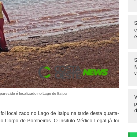
S
c
e
S
M
v
recido é localizado no Lago de Itaipu
V
p
d
foi localizado no Lago de Itaipu na tarde desta quarta-
elo Corpo de Bombeiros. O Insituto Médico Legal já foi