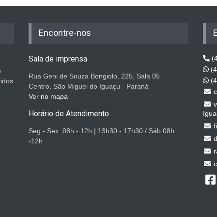
Encontre-nos
Sala de imprensa
(4
(4
e
Rua Geni de Souza Bongiolo, 225, Sala 05
(4
vidos
Centro, São Miguel do Iguaçu - Paraná
c
Ver no mapa
v
Horário de Atendimento
Igua
f
Seg - Sex: 08h - 12h | 13h30 - 17h30 / Sáb 08h
d
-12h
r
c