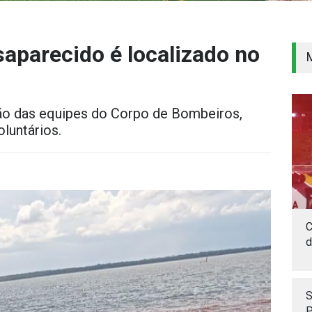
parecido é localizado no
ão das equipes do Corpo de Bombeiros,
oluntários.
C
d
S
P