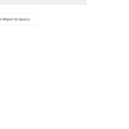
o Miguel do Iguaçu
quia divulga
gramação e novidades da
ta de São Miguel Arcanjo