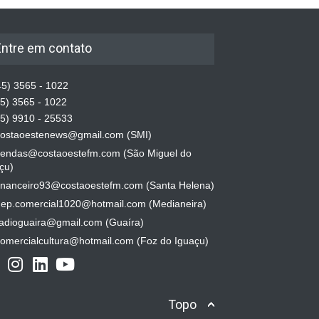
Entre em contato
5) 3565 - 1022
5) 3565 - 1022
5) 9910 - 25533
ostaoestenews@gmail.com (SMI)
endas@costaoestefm.com (São Miguel do
çu)
inanceiro93@costaoestefm.com (Santa Helena)
ep.comercial1020@hotmail.com (Medianeira)
adioguaira@gmail.com (Guaíra)
omercialcultura@hotmail.com (Foz do Iguaçu)
Topo