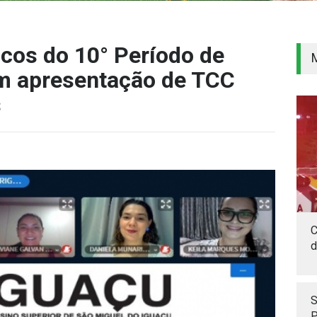
os do 10° Período de
m apresentação de TCC
s
C
d
S
P