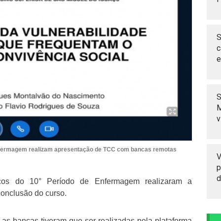
S
c
e
S
M
v
fermagem realizam apresentação de TCC com bancas remotas
V
p
d
os do 10° Período de Enfermagem realizaram a
onclusão do curso.
as bancas tiveram que ser realizadas pela plataforma