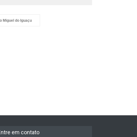
o Miguel do Iguaçu
quia divulga
gramação e novidades da
ta de São Miguel Arcanjo
Entre em contato