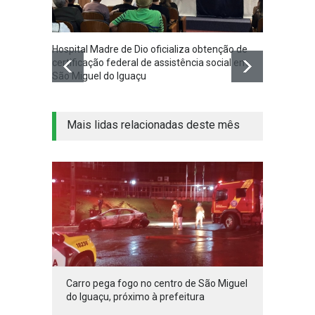
Hospital Madre de Dio oficializa obtenção de
Associ
certificação federal de assistência social em
Iguaçu
São Miguel do Iguaçu
na co
Mais lidas relacionadas deste mês
Carro pega fogo no centro de São Miguel
do Iguaçu, próximo à prefeitura