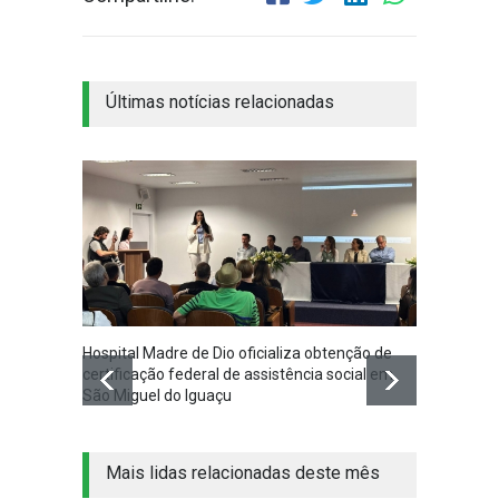
Últimas notícias relacionadas
Hospital Madre de Dio oficializa obtenção de
Associ
certificação federal de assistência social em
Iguaçu
São Miguel do Iguaçu
na co
Mais lidas relacionadas deste mês