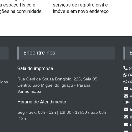
a espaço físico e
serviços de registro civil e
mil
ações na comunidade
imóveis em novo endereço
das
Encontre-nos
Sala de imprensa
(4
(4
e
Rua Geni de Souza Bongiolo, 225, Sala 05
(4
vidos
Centro, São Miguel do Iguaçu - Paraná
c
Ver no mapa
v
Horário de Atendimento
Igua
f
Seg - Sex: 08h - 12h | 13h30 - 17h30 / Sáb 08h
d
-12h
r