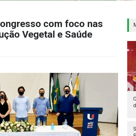
Congresso com foco nas
ução Vegetal e Saúde
C
d
S
P