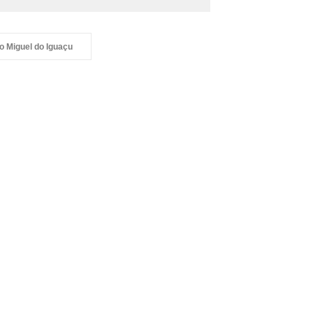
o Miguel do Iguaçu
untários de São Miguel do
açu planejam doação de 5