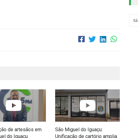
Sã
ção de artesãos em
São Miguel do Iguaçu:
Vol
el do Iguaçu
Unificação de cartório amplia
Igu