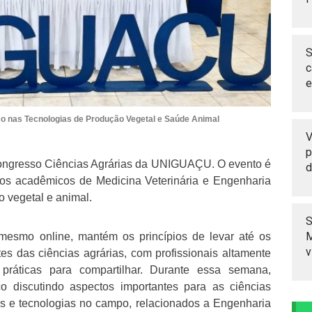
S
c
e
 nas Tecnologias de Produção Vegetal e Saúde Animal
V
p
I Congresso Ciências Agrárias da UNIGUAÇU. O evento é
d
 os acadêmicos de Medicina Veterinária e Engenharia
 vegetal e animal.
S
M
esmo online, mantém os princípios de levar até os
v
s das ciências agrárias, com profissionais altamente
práticas para compartilhar. Durante essa semana,
co discutindo aspectos importantes para as ciências
es e tecnologias no campo, relacionados a Engenharia