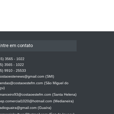
 cestas de doces no Dia
 Crianças
Entre em contato
5) 3565 - 1022
5) 3565 - 1022
5) 9910 - 25533
ostaoestenews@gmail.com (SMI)
endas@costaoestefm.com (São Miguel do
çu)
inanceiro93@costaoestefm.com (Santa Helena)
ep.comercial1020@hotmail.com (Medianeira)
adioguaira@gmail.com (Guaíra)