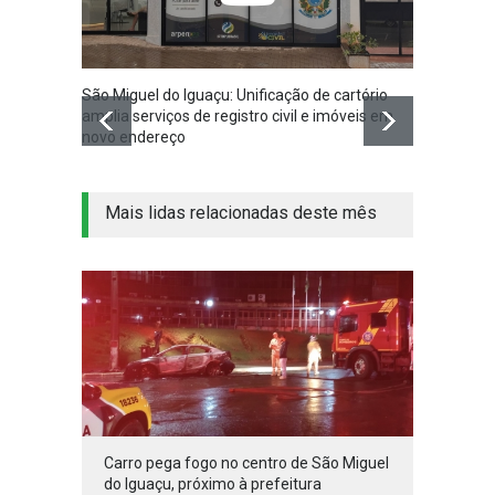
São Miguel do Iguaçu: Unificação de cartório
Volunt
amplia serviços de registro civil e imóveis em
doação
novo endereço
Crianç
Mais lidas relacionadas deste mês
Carro pega fogo no centro de São Miguel
do Iguaçu, próximo à prefeitura