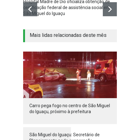
Hospital Madre de Dio oficializa obtenção de
Associ
certificação federal de assistência social em
Iguaçu
São Miguel do Iguaçu
na co
Mais lidas relacionadas deste mês
Carro pega fogo no centro de São Miguel
do Iguaçu, próximo à prefeitura
São Miguel do Iguaçu: Secretário de