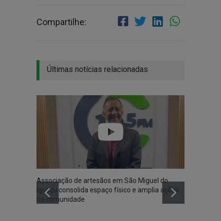
Compartilhe:
Últimas notícias relacionadas
Associação de artesãos em São Miguel do
Serran
Iguaçu consolida espaço físico e amplia ações
result
na comunidade
excelê