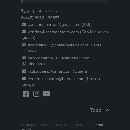
(45) 3565 - 1022
(45) 9982 - 99557
costaoestenews@gmail.com (SMI)
vendas@costaoestefm.com (São Miguel do
Iguaçu)
financeiro93@costaoestefm.com (Santa
Helena)
dep.comercial1020@hotmail.com
(Medianeira)
radioguaira@gmail.com (Guaíra)
comercialcultura@hotmail.com (Foz do
Iguaçu)
Topo
© 2026 Costa Oeste News. Desenvolvido por
Trend
Mobile
.