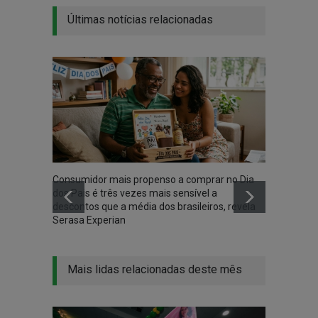
Últimas notícias relacionadas
Consumidor mais propenso a comprar no Dia
Rede d
dos Pais é três vezes mais sensível a
Encont
descontos que a média dos brasileiros, revela
aprend
Serasa Experian
Mais lidas relacionadas deste mês