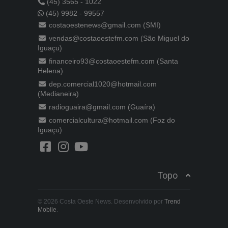
(45) 3565 - 1022
(45) 9982 - 99557
costaoestenews@gmail.com (SMI)
vendas@costaoestefm.com (São Miguel do
Iguaçu)
financeiro93@costaoestefm.com (Santa
Helena)
dep.comercial1020@hotmail.com
(Medianeira)
radioguaira@gmail.com (Guaíra)
comercialcultura@hotmail.com (Foz do
Iguaçu)
Topo
© 2026 Costa Oeste News. Desenvolvido por
Trend
Mobile
.