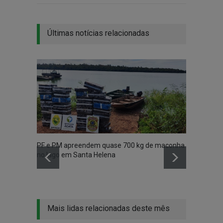
Últimas notícias relacionadas
PF e PM apreendem quase 700 kg de maconha
Vídeo 
no lago em Santa Helena
madru
Mais lidas relacionadas deste mês