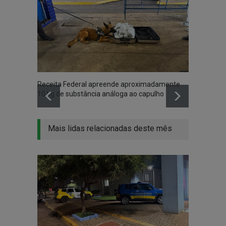
Receita Federal apreende aproximadamente
PF e P
10 kg de substância análoga ao capulho
no lag
Mais lidas relacionadas deste mês