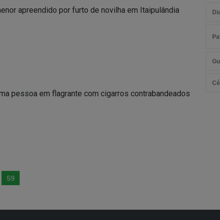
or apreendido por furto de novilha em Itaipulândia
Di
Pa
Gu
Cé
uma pessoa em flagrante com cigarros contrabandeados
59