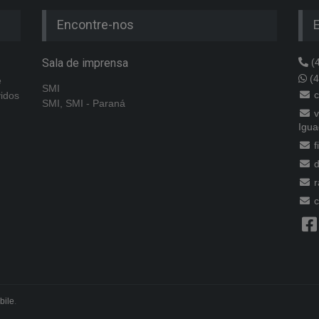
Encontre-nos
Sala de imprensa
(4
(4
e
SMI
c
vidos
SMI, SMI - Paraná
v
Igua
f
d
r
c
bile
.