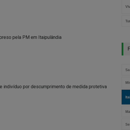
Vi
Tu
 preso pela PM em Itaipulândia
F
Sa
Mi
nde indivíduo por descumprimento de medida protetiva
It
Ma
Se