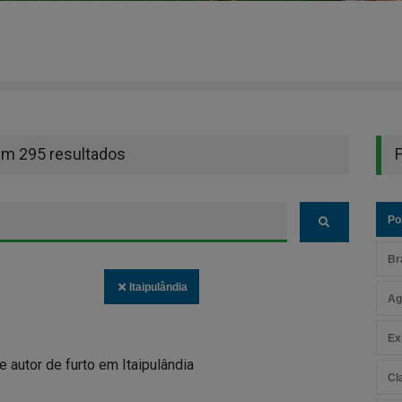
em 295 resultados
F
Pol
Br
Itaipulândia
Ag
Ex
de autor de furto em Itaipulândia
Cl