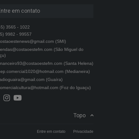
Entre em contato
5) 3565 - 1022
5) 9982 - 99557
ostaoestenews@gmail.com (SMI)
endas@costaoestefm.com (São Miguel do
çu)
inanceiro93@costaoestefm.com (Santa Helena)
ep.comercial1020@hotmail.com (Medianeira)
adioguaira@gmail.com (Guaíra)
omercialcultura@hotmail.com (Foz do Iguaçu)
Topo
Entre em contato
Privacidade