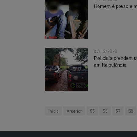
Homem é preso e men
07/12/2020
Policiais prendem 
em Itaipulândia
Início
Anterior
55
56
57
58