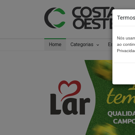
Termos 
Nós usam
Home
Categorias
Especiais
ao conti
Privacida