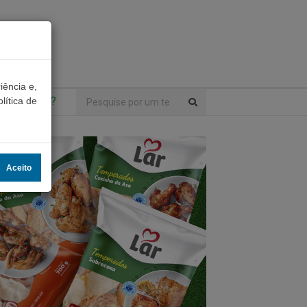
iência e,
ntrou algo?
lítica de
Aceito