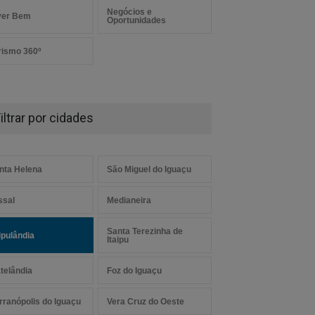
Negócios e
ver Bem
Oportunidades
rismo 360º
iltrar por cidades
nta Helena
São Miguel do Iguaçu
ssal
Medianeira
Santa Terezinha de
aipulândia
Itaipu
telândia
Foz do Iguaçu
rranópolis do Iguaçu
Vera Cruz do Oeste