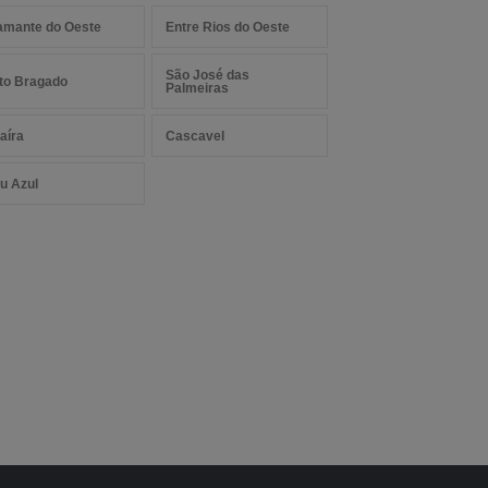
amante do Oeste
Entre Rios do Oeste
São José das
to Bragado
Palmeiras
aíra
Cascavel
u Azul