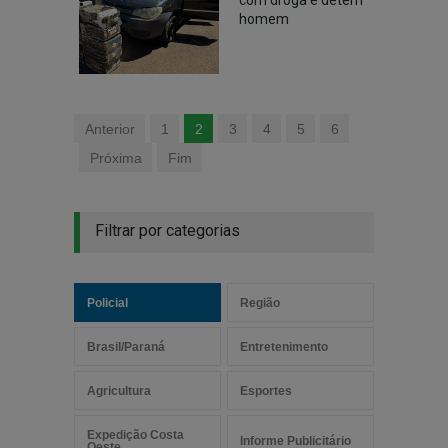
com droga e detém
homem
Anterior
1
2
3
4
5
6
Próxima
Fim
Filtrar por categorias
Policial
Região
Brasil/Paraná
Entretenimento
Agricultura
Esportes
Expedição Costa
Informe Publicitário
Oeste