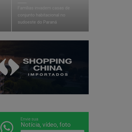
Famílias invadem casas de
conjunto habitacional no
sudoeste do Paraná
Envie sua
Notícia, vídeo, foto