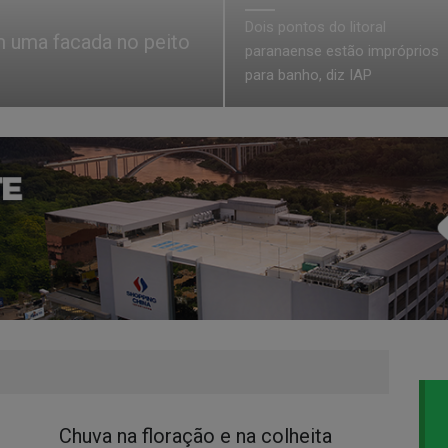
Dois pontos do litoral
m uma facada no peito
paranaense estão impróprios
para banho, diz IAP
Chuva na floração e na colheita