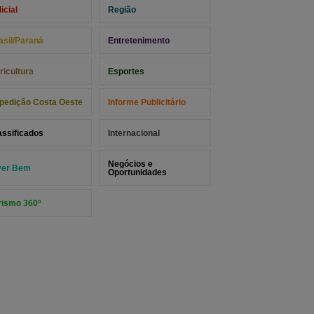
icial
Região
asil/Paraná
Entretenimento
ricultura
Esportes
pedição Costa Oeste
Informe Publicitário
assificados
Internacional
Negócios e
ver Bem
Oportunidades
rismo 360º