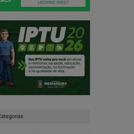
(45)9982-99557
Categorias