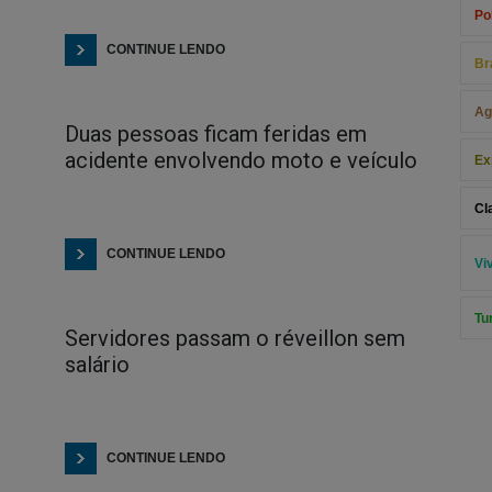
Pol
CONTINUE LENDO
Br
Ag
Duas pessoas ficam feridas em
acidente envolvendo moto e veículo
Ex
Cl
CONTINUE LENDO
Vi
Tu
Servidores passam o réveillon sem
salário
CONTINUE LENDO