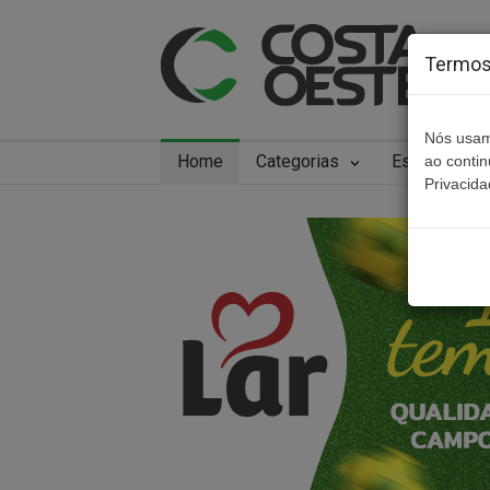
Termos 
Nós usam
Home
Categorias
Especiais
ao conti
Privacida