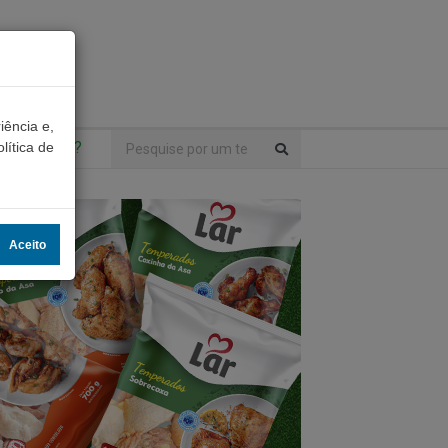
iência e,
ntrou algo?
lítica de
Aceito