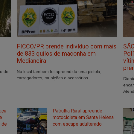
FICCO/PR prende indivíduo com mais
SÃO
de 833 quilos de maconha em
Polí
Medianeira
vít
pre
o de
No local também foi apreendido uma pistola,
carregadores, munições e acessórios.
Diant
encam
Atend
açu
Patrulha Rural apreende
e
motocicleta em Santa Helena
s de
com escape adulterado