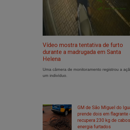
Vídeo mostra tentativa de furto
durante a madrugada em Santa
Helena
Uma câmera de monitoramento registrou a açã
um indivíduo.
GM de São MIguel do Igu
prende dois em flagrante 
recupera 230 kg de cabo
energia furtados