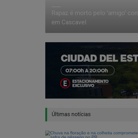
Rapaz é morto pelo 'amigo' co
em Cascavel
Últimas notícias