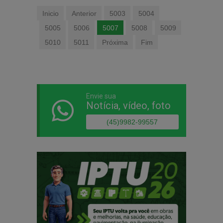
Inicio
Anterior
5003
5004
5005
5006
5007
5008
5009
5010
5011
Próxima
Fim
Envie sua
Notícia, vídeo, foto
(45)9982-99557