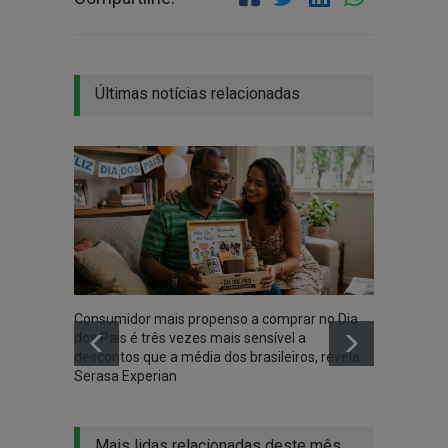
Últimas notícias relacionadas
Consumidor mais propenso a comprar no Dia
Rede d
dos Pais é três vezes mais sensível a
Encont
descontos que a média dos brasileiros, revela
aprend
Serasa Experian
Mais lidas relacionadas deste mês