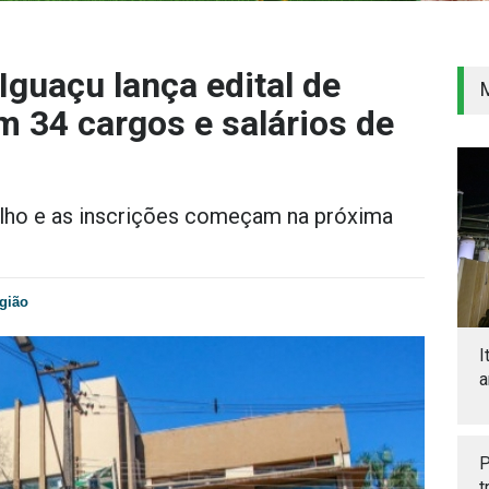
Iguaçu lança edital de
 34 cargos e salários de
julho e as inscrições começam na próxima
gião
I
a
P
t