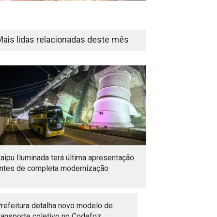
Mais lidas relacionadas deste mês
taipu Iluminada terá última apresentação
ntes de completa modernização
refeitura detalha novo modelo de
ransporte coletivo no Codefoz