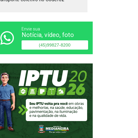
Envie sua
Notícia, vídeo, foto
(45)99827-8200