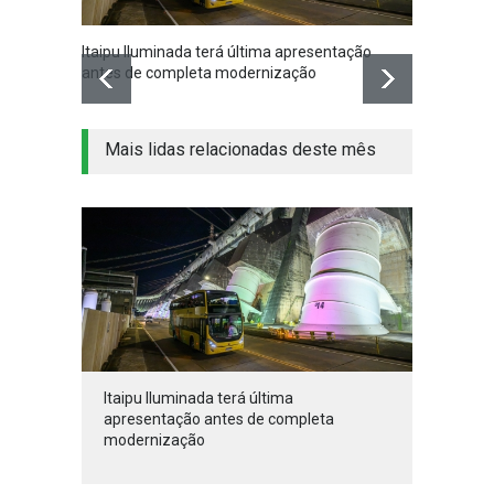
Itaipu Iluminada terá última apresentação
Prefei
antes de completa modernização
coleti
Mais lidas relacionadas deste mês
Itaipu Iluminada terá última
apresentação antes de completa
modernização