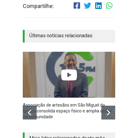
Compartilhe:
Últimas notícias relacionadas
Associação de artesãos em São Miguel do
São Mi
Iguaçu consolida espaço físico e amplia ações
amplia 
na comunidade
novo e