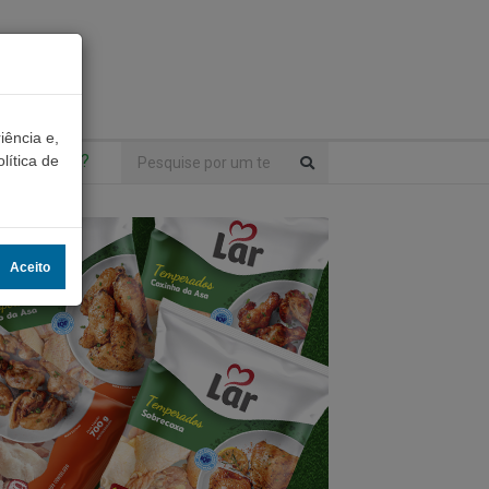
iência e,
ntrou algo?
lítica de
Aceito