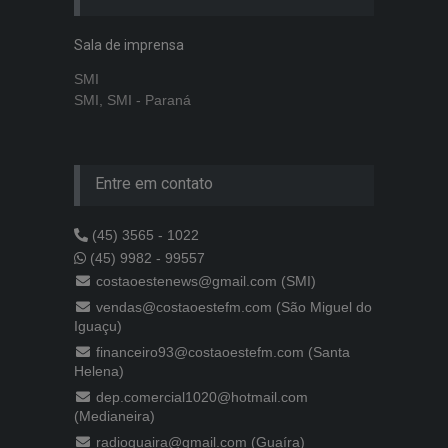
Sala de imprensa
SMI
SMI, SMI - Paraná
Entre em contato
(45) 3565 - 1022
(45) 9982 - 99557
costaoestenews@gmail.com (SMI)
vendas@costaoestefm.com (São Miguel do
Iguaçu)
financeiro93@costaoestefm.com (Santa
Helena)
dep.comercial1020@hotmail.com
(Medianeira)
radioguaira@gmail.com (Guaíra)