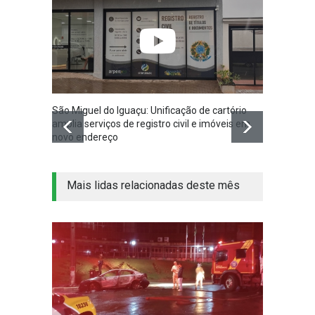
São Miguel do Iguaçu: Unificação de cartório
Volunt
amplia serviços de registro civil e imóveis em
doação
novo endereço
Crianç
Mais lidas relacionadas deste mês