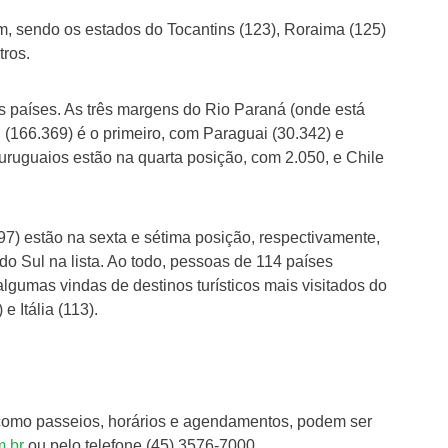
, sendo os estados do Tocantins (123), Roraima (125)
tros.
 países. As três margens do Rio Paraná (onde está
il (166.369) é o primeiro, com Paraguai (30.342) e
uruguaios estão na quarta posição, com 2.050, e Chile
7) estão na sexta e sétima posição, respectivamente,
do Sul na lista. Ao todo, pessoas de 114 países
algumas vindas de destinos turísticos mais visitados do
 Itália (113).
 como passeios, horários e agendamentos, podem ser
m.br
ou pelo telefone (45) 3576-7000.