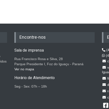
Encontre-nos
Sala de imprensa
(4
(4
e
Rua Francisco Rosa e Silva, 28
c
vidos
Parque Presidente I, Foz do Iguaçu - Paraná
v
Ver no mapa
Igua
Horário de Atendimento
f
d
Seg - Sex: 07h – 18h
r
c