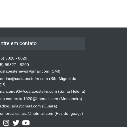
Entre em contato
5) 3026 - 8020
5) 99827 - 8200
ostaoestenews@gmail.com (SMI)
endas@costaoestefm.com (São Miguel do
çu)
inanceiro93@costaoestefm.com (Santa Helena)
ep.comercial1020@hotmail.com (Medianeira)
adioguaira@gmail.com (Guaíra)
omercialcultura@hotmail.com (Foz do Iguaçu)