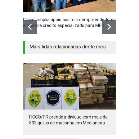
Cresol amplia apoio aos microempreendedores
FICCO/
e oferece crédito especializado para MEIs
quilos
Mais lidas relacionadas deste mês
FICCO/PR prende indivíduo com mais de
833 quilos de maconha em Medianeira