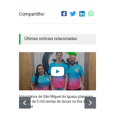
Compartilhe:
Últimas notícias relacionadas
Voluntários de São Miguel do Iguaçu planejam
São Mi
doação de 5 mil cestas de doces no Dia das
Planej
Crianças