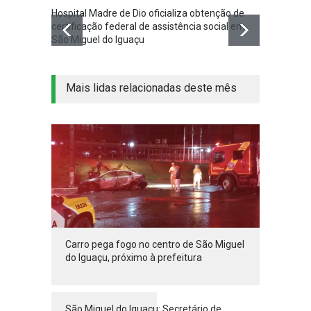
Hospital Madre de Dio oficializa obtenção de
Associ
certificação federal de assistência social em
Iguaçu
São Miguel do Iguaçu
na co
Mais lidas relacionadas deste mês
Carro pega fogo no centro de São Miguel
do Iguaçu, próximo à prefeitura
São Miguel do Iguaçu: Secretário de