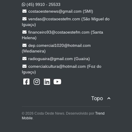
(45) 9910 - 25533
costaoestenews@gmail.com (SMI)
vendas@costaoestefm.com (São Miguel do
Iguaçu)
financeiro93@costaoestefm.com (Santa
Helena)
dep.comercial1020@hotmail.com
(Medianeira)
radioguaira@gmail.com (Guaíra)
comercialcultura@hotmail.com (Foz do
Iguaçu)
Topo
© 2026 Costa Oeste News. Desenvolvido por
Trend
Mobile
.