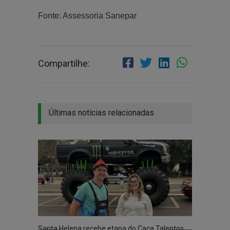
Fonte: Assessoria Sanepar
Compartilhe:
Últimas notícias relacionadas
Santa Helena recebe etapa do Caça Talentos
Prefei