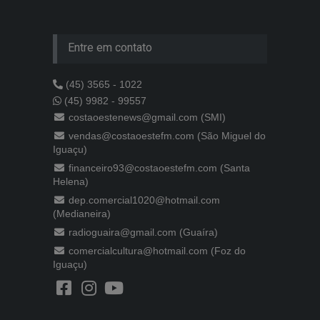
Entre em contato
(45) 3565 - 1022
(45) 9982 - 99557
costaoestenews@gmail.com (SMI)
vendas@costaoestefm.com (São Miguel do
Iguaçu)
financeiro93@costaoestefm.com (Santa
Helena)
dep.comercial1020@hotmail.com
(Medianeira)
radioguaira@gmail.com (Guaíra)
comercialcultura@hotmail.com (Foz do
Iguaçu)