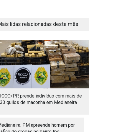
Mais lidas relacionadas deste mês
ICCO/PR prende indivíduo com mais de
33 quilos de maconha em Medianeira
edianeira: PM apreende homem por
ráfico de drogas no bairro Ipê