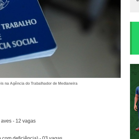
is na Agência do Trabalhador de Medianeira
e aves - 12 vagas
 com deficiência) - 03 vagas