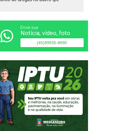
Envie sua
Notícia, vídeo, foto
(45)99935-8890