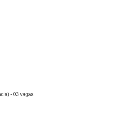
de creche - 01
cia) - 03 vagas