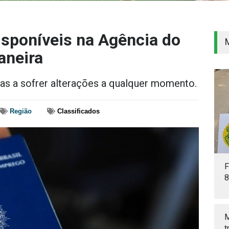
sponíveis na Agência do
aneira
itas a sofrer alterações a qualquer momento.
Região
Classificados
F
8
M
t