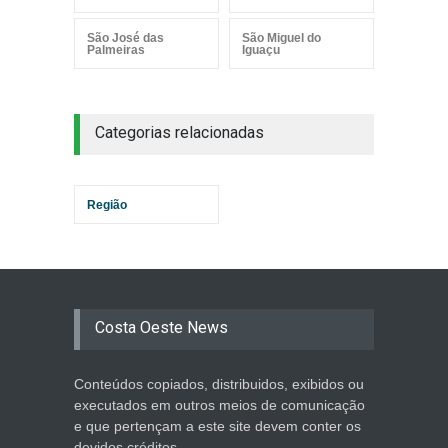
São José das
São Miguel do
Palmeiras
Iguaçu
Categorias relacionadas
Região
Costa Oeste News
Conteúdos copiados, distribuidos, exibidos ou
executados em outros meios de comunicação
e que pertençam a este site devem conter os
devidos créditos.