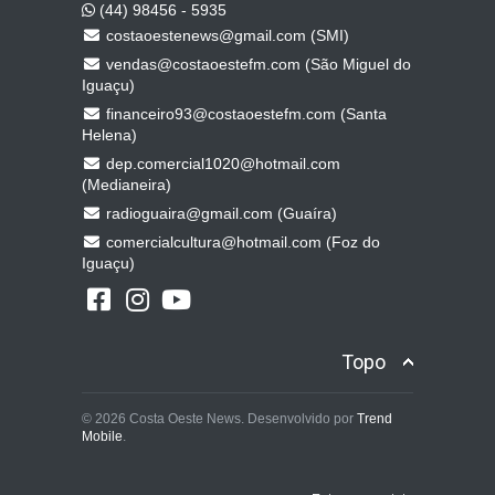
(44) 98456 - 5935
costaoestenews@gmail.com (SMI)
vendas@costaoestefm.com (São Miguel do
Iguaçu)
financeiro93@costaoestefm.com (Santa
Helena)
dep.comercial1020@hotmail.com
(Medianeira)
radioguaira@gmail.com (Guaíra)
comercialcultura@hotmail.com (Foz do
Iguaçu)
Topo
© 2026 Costa Oeste News. Desenvolvido por
Trend
Mobile
.