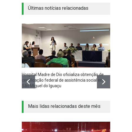
Últimas notícias relacionadas
Hospital Madre de Dio oficializa obtenção de
Associ
certificação federal de assistência social em
Iguaçu
São Miguel do Iguaçu
na co
Mais lidas relacionadas deste mês