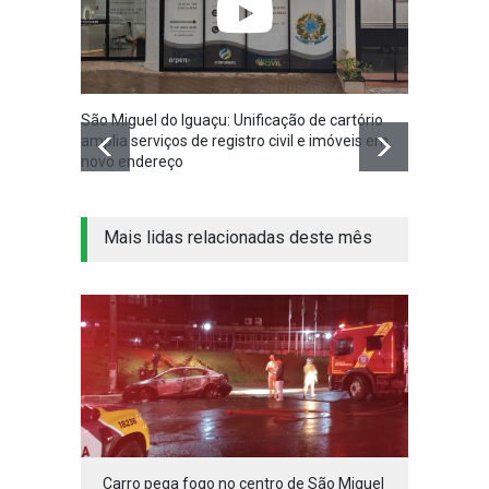
São Miguel do Iguaçu: Unificação de cartório
Volunt
amplia serviços de registro civil e imóveis em
doação
novo endereço
Crianç
Mais lidas relacionadas deste mês
Carro pega fogo no centro de São Miguel