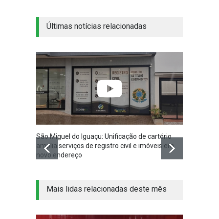
Últimas notícias relacionadas
São Miguel do Iguaçu: Unificação de cartório
Volunt
amplia serviços de registro civil e imóveis em
doação
novo endereço
Crianç
Mais lidas relacionadas deste mês