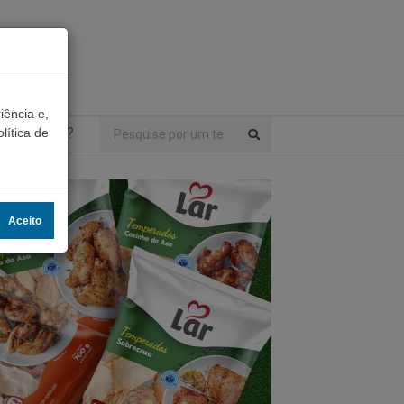
iência e,
ntrou algo?
lítica de
Aceito