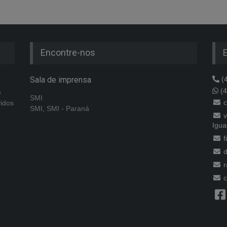
Encontre-nos
Sala de imprensa
(4
(4
e
SMI
c
vidos
SMI, SMI - Paraná
v
Igua
f
d
r
c