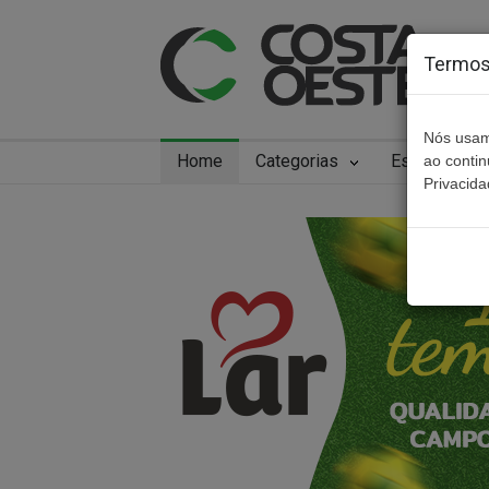
Termos 
Nós usam
Home
Categorias
Especiais
ao conti
Privacida