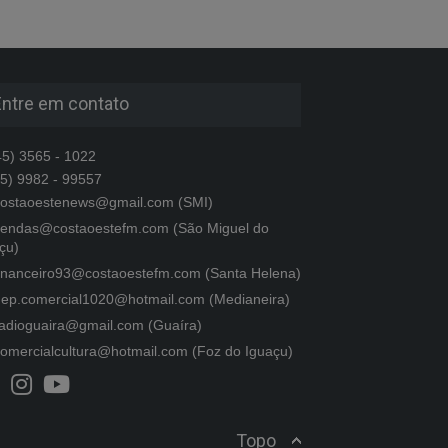
Entre em contato
5) 3565 - 1022
5) 9982 - 99557
ostaoestenews@gmail.com (SMI)
endas@costaoestefm.com (São Miguel do
çu)
inanceiro93@costaoestefm.com (Santa Helena)
ep.comercial1020@hotmail.com (Medianeira)
adioguaira@gmail.com (Guaíra)
omercialcultura@hotmail.com (Foz do Iguaçu)
Topo