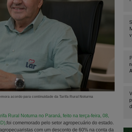
S
M
v
P
n
A
V
emora acordo para continuidade da Tarifa Rural Noturna
p
d
a Rural Noturna no Paraná, feito na terça-feira, 08,
D),
foi comemorado pelo setor agropecuário do estado.
l agropecuaristas com um desconto de 60% na conta da