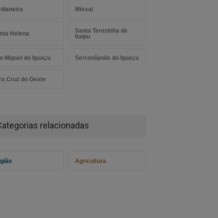
dianeira
Missal
Santa Terezinha de
nta Helena
Itaipu
o Miguel do Iguaçu
Serranópolis do Iguaçu
ra Cruz do Oeste
Categorias relacionadas
gião
Agricultura
a Helena renova frota
icipal com novos
inhões e máquinas