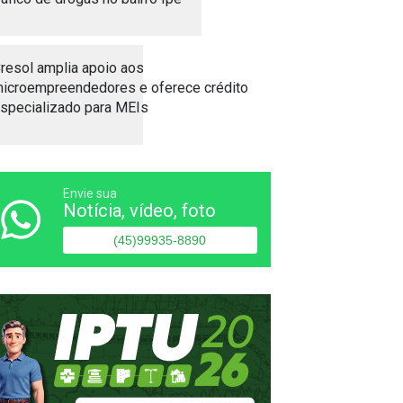
resol amplia apoio aos
icroempreendedores e oferece crédito
specializado para MEIs
Envie sua
Notícia, vídeo, foto
(45)99935-8890