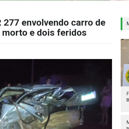
R 277 envolvendo carro de
morto e dois feridos
F
8
M
t