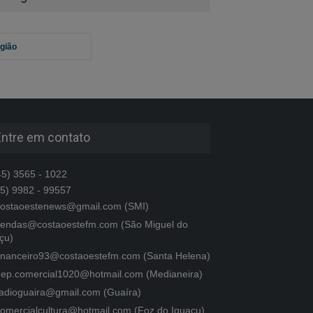
gião
Entre em contato
5) 3565 - 1022
5) 9982 - 99557
ostaoestenews@gmail.com (SMI)
endas@costaoestefm.com (São Miguel do
çu)
inanceiro93@costaoestefm.com (Santa Helena)
ep.comercial1020@hotmail.com (Medianeira)
adioguaira@gmail.com (Guaíra)
omercialcultura@hotmail.com (Foz do Iguaçu)