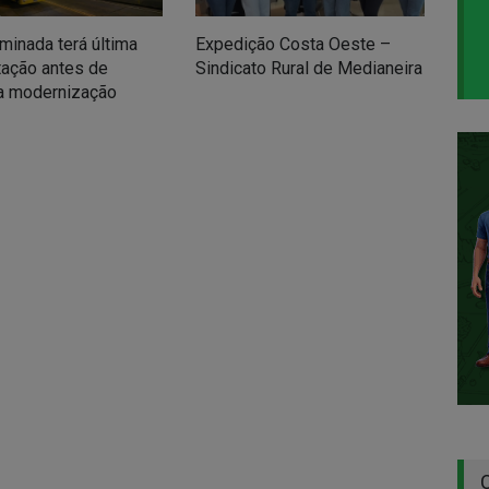
uminada terá última
Expedição Costa Oeste –
Vol
ação antes de
Sindicato Rural de Medianeira
Igu
a modernização
mil
das