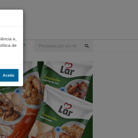
iência e,
ntrou algo?
lítica de
Aceito