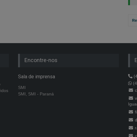
Re
Encontre-nos
Sala de imprensa
(4
(4
e
SMI
c
vidos
SMI, SMI - Paraná
v
Igua
f
d
r
c