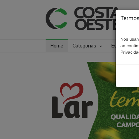
Termos 
Nós usam
Home
Categorias
Especiais
ao conti
Privacida