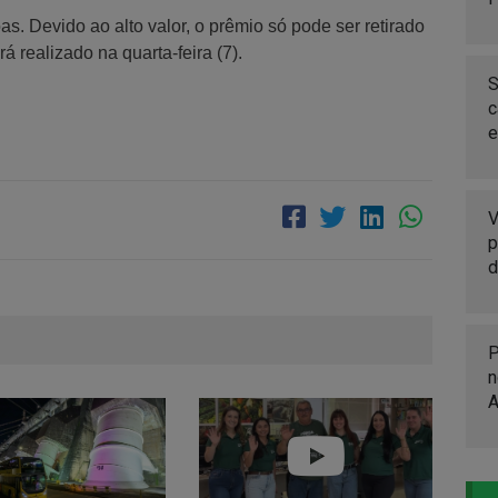
as. Devido ao alto valor, o prêmio só pode ser retirado
á realizado na quarta-feira (7).
S
c
e
V
p
d
P
n
A