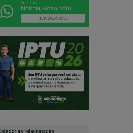
Envie sua
Notícia, vídeo, foto
untários de São Miguel do
(45)9982-99557
açu planejam doação de 5
 cestas de doces no Dia
 Crianças
Categorias relacionadas