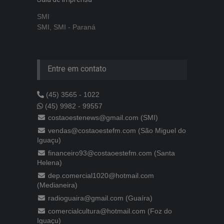
SMI
SMI, SMI - Paraná
Entre em contato
(45) 3565 - 1022
(45) 9982 - 99557
costaoestenews@gmail.com (SMI)
vendas@costaoestefm.com (São Miguel do
Iguaçu)
financeiro93@costaoestefm.com (Santa
Helena)
dep.comercial1020@hotmail.com
(Medianeira)
radioguaira@gmail.com (Guaíra)
comercialcultura@hotmail.com (Foz do
Iguaçu)