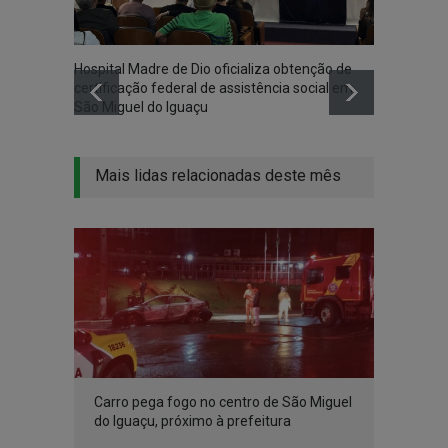
Hospital Madre de Dio oficializa obtenção de
Associ
certificação federal de assistência social em
Iguaçu
São Miguel do Iguaçu
na co
Mais lidas relacionadas deste mês
Carro pega fogo no centro de São Miguel
do Iguaçu, próximo à prefeitura