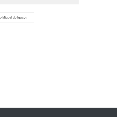
o Miguel do Iguaçu
untários de São Miguel do
açu planejam doação de 5
 cestas de doces no Dia
 Crianças