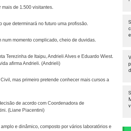
 mais de 1.500 visitantes.
S
so que determinará no futuro uma profissão.
c
e
am num momento complicado, cheio de duvidas.
a Terezinha de Itaipu, Andrieli Alves e Eduardo Wiest.
V
a afirma Andrieli. (Andrieli)
p
d
Civil, mas primeiro pretende conhecer mais cursos a
S
M
 decisão de acordo com Coordenadora de
v
ni. (Liane Piacentini)
amplo e dinâmico, composto por vários laboratórios e