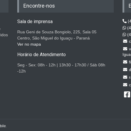
Encontre-nos
Sala de imprensa
(4
(4
e
Rua Geni de Souza Bongiolo, 225, Sala 05
(4
vidos
Centro, São Miguel do Iguaçu - Paraná
c
Ver no mapa
v
Horário de Atendimento
Igua
f
Seg - Sex: 08h - 12h | 13h30 - 17h30 / Sáb 08h
d
-12h
r
c
bile
.