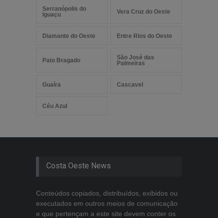
Serranópolis do
Vera Cruz do Oeste
Iguaçu
Diamante do Oeste
Entre Rios do Oeste
São José das
Pato Bragado
Palmeiras
Guaíra
Cascavel
Céu Azul
Costa Oeste News
Conteúdos copiados, distribuídos, exibidos ou
executados em outros meios de comunicação
e que pertençam a este site devem conter os