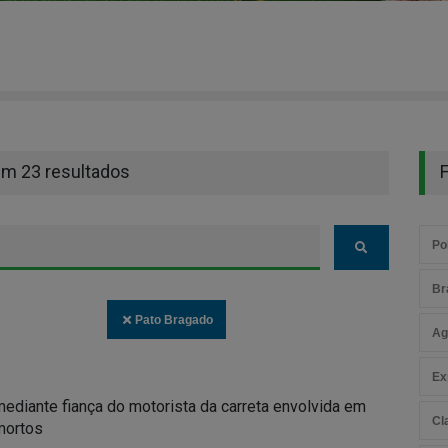
em 23 resultados
F
Pol
Br
Pato Bragado
Ag
Ex
ediante fiança do motorista da carreta envolvida em
Cl
mortos