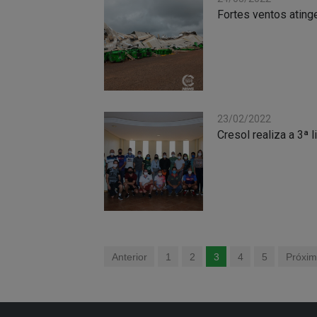
Fortes ventos atin
23/02/2022
Cresol realiza a 3ª 
Anterior
1
2
3
4
5
Próxi