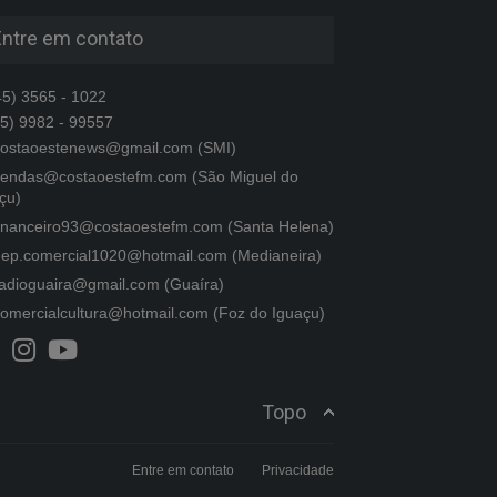
Entre em contato
5) 3565 - 1022
5) 9982 - 99557
ostaoestenews@gmail.com (SMI)
endas@costaoestefm.com (São Miguel do
çu)
inanceiro93@costaoestefm.com (Santa Helena)
ep.comercial1020@hotmail.com (Medianeira)
adioguaira@gmail.com (Guaíra)
omercialcultura@hotmail.com (Foz do Iguaçu)
Topo
Entre em contato
Privacidade