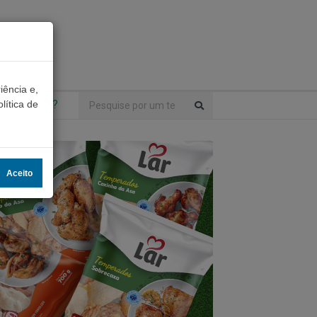
iência e,
ntrou algo?
lítica de
Aceito