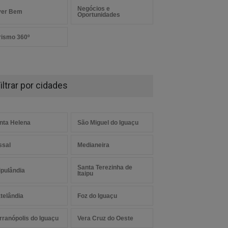
Negócios e
ver Bem
Oportunidades
rismo 360º
iltrar por cidades
nta Helena
São Miguel do Iguaçu
ssal
Medianeira
Santa Terezinha de
aipulândia
Itaipu
telândia
Foz do Iguaçu
rranópolis do Iguaçu
Vera Cruz do Oeste