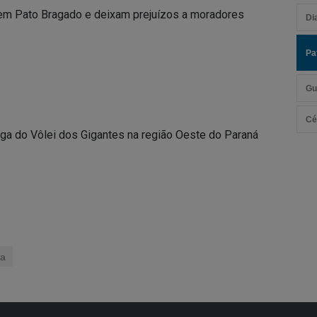
gem Pato Bragado e deixam prejuízos a moradores
Di
Pa
Gu
Cé
liga do Vôlei dos Gigantes na região Oeste do Paraná
ma