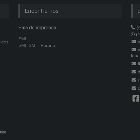
Encontre-nos
Sala de imprensa
(4
(4
e
SMI
c
vidos
SMI, SMI - Paraná
v
Igua
f
d
r
c
bile
.