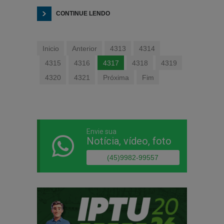
CONTINUE LENDO
Inicio
Anterior
4313
4314
4315
4316
4317
4318
4319
4320
4321
Próxima
Fim
Envie sua
Notícia, vídeo, foto
(45)9982-99557