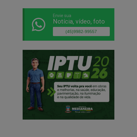
Envie sua
Notícia, vídeo, foto
(45)9982-99557