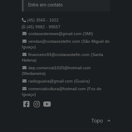
Entre em contato
(45) 3565 - 1022
(45) 9982 - 99557
costaoestenews@gmail.com (SMI)
vendas@costaoestefm.com (São Miguel do
Iguaçu)
financeiro93@costaoestefm.com (Santa
Helena)
dep.comercial1020@hotmail.com
(Medianeira)
radioguaira@gmail.com (Guaíra)
comercialcultura@hotmail.com (Foz do
Iguaçu)
Topo