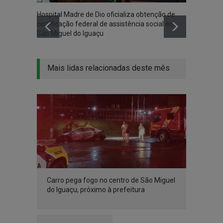
Hospital Madre de Dio oficializa obtenção de
Associ
certificação federal de assistência social em
Iguaçu
São Miguel do Iguaçu
na co
Mais lidas relacionadas deste mês
Carro pega fogo no centro de São Miguel
do Iguaçu, próximo à prefeitura