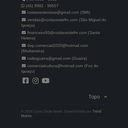
(45) 9982 - 99557
costaoestenews@gmail.com (SMI)
vendas@costaoestefm.com (São Miguel do
Iguaçu)
financeiro93@costaoestefm.com (Santa
Helena)
dep.comercial1020@hotmail.com
(Medianeira)
radioguaira@gmail.com (Guaíra)
comercialcultura@hotmail.com (Foz do
Iguaçu)
Topo
© 2026 Costa Oeste News. Desenvolvido por
Trend
Mobile
.