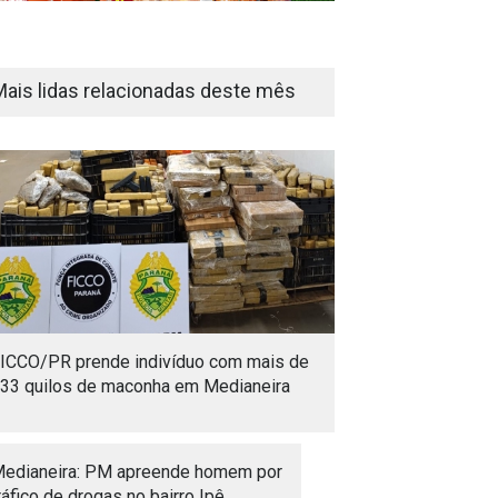
Mais lidas relacionadas deste mês
ICCO/PR prende indivíduo com mais de
33 quilos de maconha em Medianeira
edianeira: PM apreende homem por
ráfico de drogas no bairro Ipê