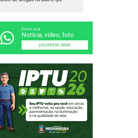
Envie sua
Notícia, vídeo, foto
(45)99935-8890