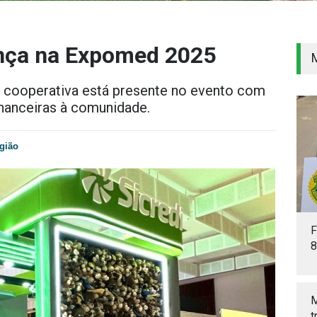
ença na Expomed 2025
 a cooperativa está presente no evento com
nanceiras à comunidade.
gião
F
8
M
t