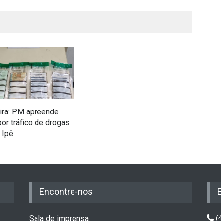
ira: PM apreende
r tráfico de drogas
 Ipê
Encontre-nos
Sala de imprensa
(4