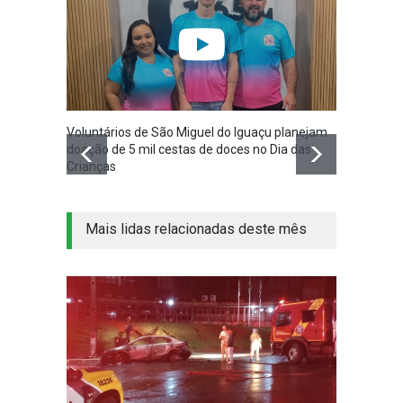
Voluntários de São Miguel do Iguaçu planejam
São Mi
doação de 5 mil cestas de doces no Dia das
Planej
Crianças
Mais lidas relacionadas deste mês