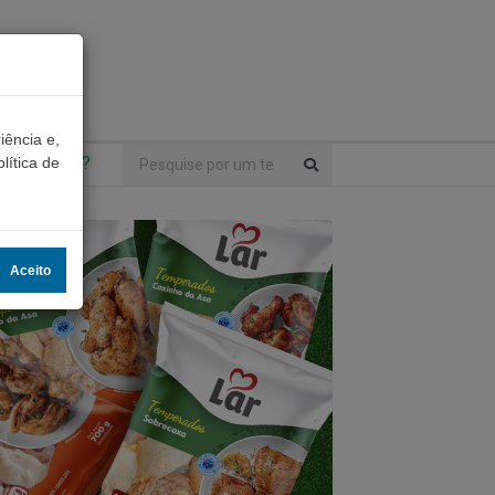
iência e,
ntrou algo?
lítica de
Aceito