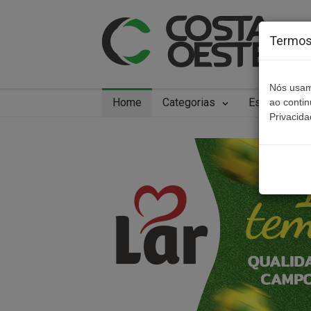
Termos 
Nós usam
Home
Categorias
Especiais
ao conti
Privacida