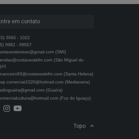
Entre em contato
5) 3565 - 1022
5) 9982 - 99557
ostaoestenews@gmail.com (SMI)
endas@costaoestefm.com (São Miguel do
çu)
inanceiro93@costaoestefm.com (Santa Helena)
ep.comercial1020@hotmail.com (Medianeira)
adioguaira@gmail.com (Guaíra)
omercialcultura@hotmail.com (Foz do Iguaçu)
Topo