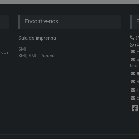
Encontre-nos
Sala de imprensa
(4
(4
e
SMI
c
vidos
SMI, SMI - Paraná
v
Igua
f
d
r
c