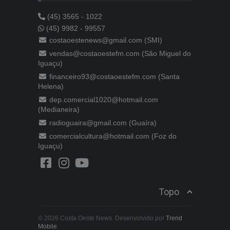
(45) 3565 - 1022
(45) 9982 - 99557
costaoestenews@gmail.com (SMI)
vendas@costaoestefm.com (São Miguel do
Iguaçu)
financeiro93@costaoestefm.com (Santa
Helena)
dep.comercial1020@hotmail.com
(Medianeira)
radioguaira@gmail.com (Guaíra)
comercialcultura@hotmail.com (Foz do
Iguaçu)
Topo
© 2026 Costa Oeste News. Desenvolvido por
Trend
Mobile
.