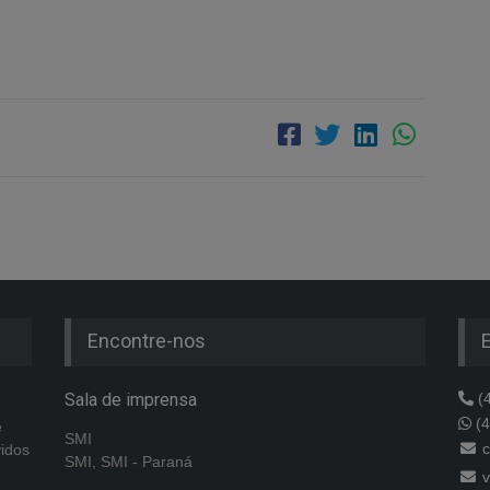
Encontre-nos
Sala de imprensa
(4
(4
e
SMI
c
vidos
SMI, SMI - Paraná
v