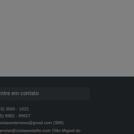
Entre em contato
5) 3565 - 1022
5) 9982 - 99557
ostaoestenews@gmail.com (SMI)
endas@costaoestefm.com (São Miguel do