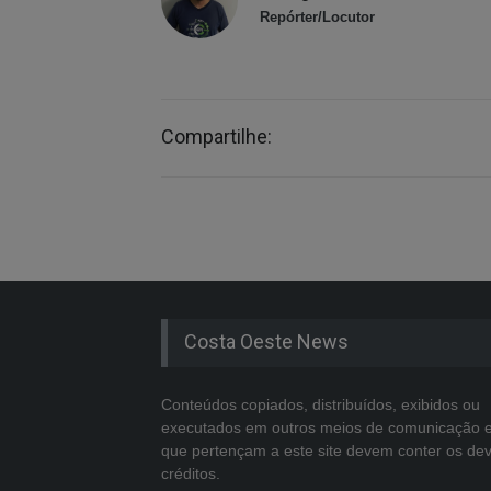
Repórter/Locutor
Compartilhe:
Costa Oeste News
Conteúdos copiados, distribuídos, exibidos ou
executados em outros meios de comunicação 
que pertençam a este site devem conter os de
créditos.