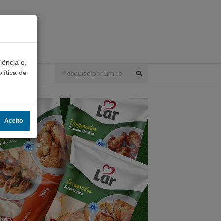
iência e,
lítica de
Aceito