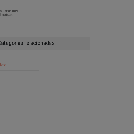
o José das
lmeiras
Categorias relacionadas
icial